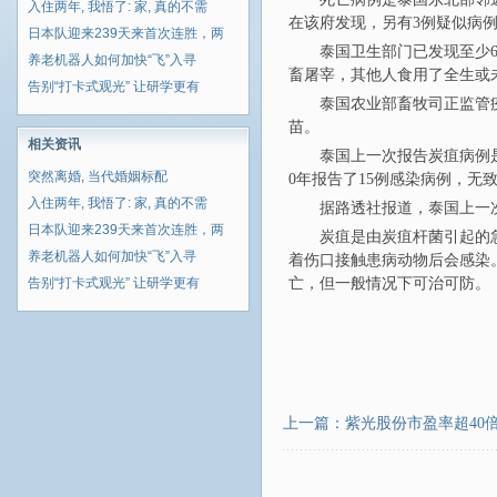
入住两年, 我悟了: 家, 真的不需
在该府发现，另有3例疑似病
日本队迎来239天来首次连胜，两
泰国卫生部门已发现至少6
养老机器人如何加快“飞”入寻
畜屠宰，其他人食用了全生或
告别“打卡式观光” 让研学更有
泰国农业部畜牧司正监管疫
苗。
相关资讯
泰国上一次报告炭疽病例是
突然离婚, 当代婚姻标配
0年报告了15例感染病例，无
入住两年, 我悟了: 家, 真的不需
据路透社报道，泰国上一次
日本队迎来239天来首次连胜，两
炭疽是由炭疽杆菌引起的
养老机器人如何加快“飞”入寻
着伤口接触患病动物后会感染
告别“打卡式观光” 让研学更有
亡，但一般情况下可治可防。
上一篇：
紫光股份市盈率超40